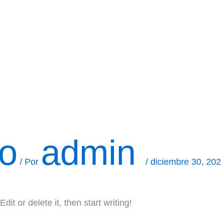
io
admin
/ Por
/
diciembre 30, 20
it or delete it, then start writing!